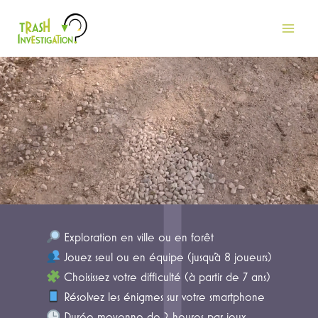
Aller
au
contenu
Exploration en ville ou en forêt
Jouez seul ou en équipe (jusqu’à 8 joueurs)
Choisissez votre difficulté (à partir de 7 ans)
Résolvez les énigmes sur votre smartphone
Durée moyenne de 2 heures par jeux